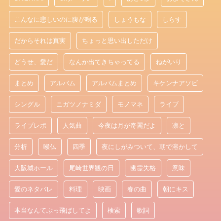
こんなに悲しいのに腹が鳴る
しょうもな
しらす
だからそれは真実
ちょっと思い出しただけ
どうせ、愛だ
なんか出てきちゃってる
ねがいり
まとめ
アルバム
アルバムまとめ
キケンナアソビ
シングル
ニガツノナミダ
モノマネ
ライブ
ライブレポ
人気曲
今夜は月が奇麗だよ
凛と
分析
喉仏
四季
夜にしがみついて、朝で溶かして
大阪城ホール
尾崎世界観の日
幽霊失格
意味
愛のネタバレ
料理
映画
春の曲
朝にキス
本当なんてぶっ飛ばしてよ
検索
歌詞