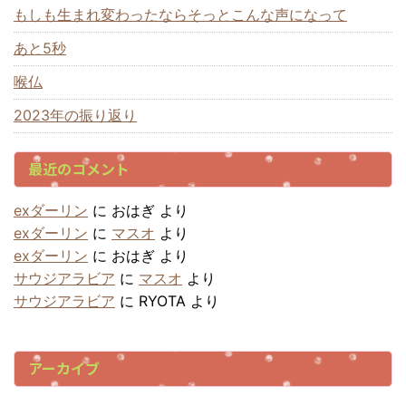
もしも生まれ変わったならそっとこんな声になって
あと5秒
喉仏
2023年の振り返り
最近のコメント
exダーリン
に
おはぎ
より
exダーリン
に
マスオ
より
exダーリン
に
おはぎ
より
サウジアラビア
に
マスオ
より
サウジアラビア
に
RYOTA
より
アーカイブ