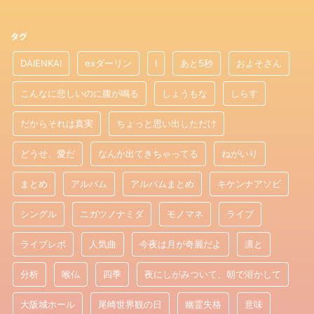
タグ
DAIENKAI
exダーリン
I
あと5秒
およそさん
こんなに悲しいのに腹が鳴る
しょうもな
しらす
だからそれは真実
ちょっと思い出しただけ
どうせ、愛だ
なんか出てきちゃってる
ねがいり
まとめ
アルバム
アルバムまとめ
キケンナアソビ
シングル
ニガツノナミダ
モノマネ
ライブ
ライブレポ
人気曲
今夜は月が奇麗だよ
凛と
分析
喉仏
四季
夜にしがみついて、朝で溶かして
大阪城ホール
尾崎世界観の日
幽霊失格
意味