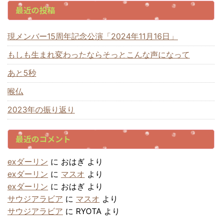
最近の投稿
現メンバー15周年記念公演「2024年11月16日」
もしも生まれ変わったならそっとこんな声になって
あと5秒
喉仏
2023年の振り返り
最近のコメント
exダーリン
に
おはぎ
より
exダーリン
に
マスオ
より
exダーリン
に
おはぎ
より
サウジアラビア
に
マスオ
より
サウジアラビア
に
RYOTA
より