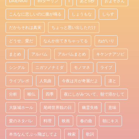
DAIENKAI
exダーリン
I
あと5秒
およそさん
こんなに悲しいのに腹が鳴る
しょうもな
しらす
だからそれは真実
ちょっと思い出しただけ
どうせ、愛だ
なんか出てきちゃってる
ねがいり
まとめ
アルバム
アルバムまとめ
キケンナアソビ
シングル
ニガツノナミダ
モノマネ
ライブ
ライブレポ
人気曲
今夜は月が奇麗だよ
凛と
分析
喉仏
四季
夜にしがみついて、朝で溶かして
大阪城ホール
尾崎世界観の日
幽霊失格
意味
愛のネタバレ
料理
映画
春の曲
朝にキス
本当なんてぶっ飛ばしてよ
検索
歌詞