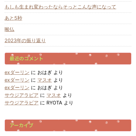
もしも生まれ変わったならそっとこんな声になって
あと5秒
喉仏
2023年の振り返り
最近のコメント
exダーリン
に
おはぎ
より
exダーリン
に
マスオ
より
exダーリン
に
おはぎ
より
サウジアラビア
に
マスオ
より
サウジアラビア
に
RYOTA
より
アーカイブ