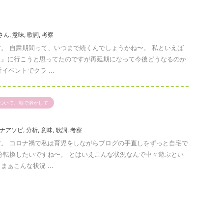
さん
,
意味
,
歌詞
,
考察
。 自粛期間って、いつまで続くんでしょうかね〜。 私といえば
日』に行こうと思ってたのですが再延期になって今後どうなるのか
イベントでクラ ...
ついて、朝で溶かして
ナアソビ
,
分析
,
意味
,
歌詞
,
考察
。 コロナ禍で私は育児をしながらブログの手直しをずっと自宅で
分転換したいですね〜。 とはいえこんな状況なんで中々遊ぶとい
ぁこんな状況 ...