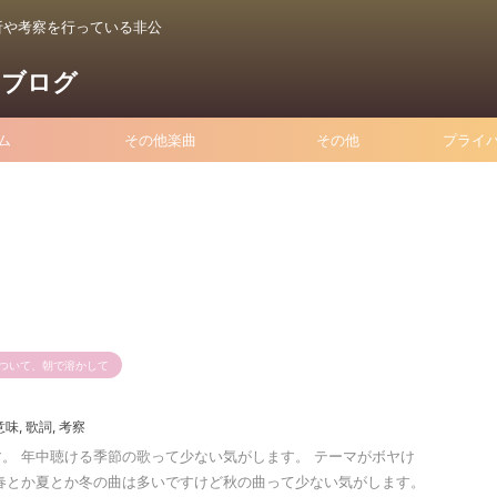
析や考察を行っている非公
るブログ
ム
その他楽曲
その他
プライ
ついて、朝で溶かして
意味
,
歌詞
,
考察
。 年中聴ける季節の歌って少ない気がします。 テーマがボヤけ
春とか夏とか冬の曲は多いですけど秋の曲って少ない気がします。