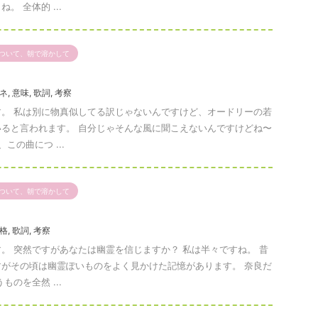
。 全体的 ...
ついて、朝で溶かして
ネ
,
意味
,
歌詞
,
考察
。 私は別に物真似してる訳じゃないんですけど、オードリーの若
ると言われます。 自分じゃそんな風に聞こえないんですけどね〜
この曲につ ...
ついて、朝で溶かして
格
,
歌詞
,
考察
。 突然ですがあなたは幽霊を信じますか？ 私は半々ですね。 昔
がその頃は幽霊ぽいものをよく見かけた記憶があります。 奈良だ
ものを全然 ...