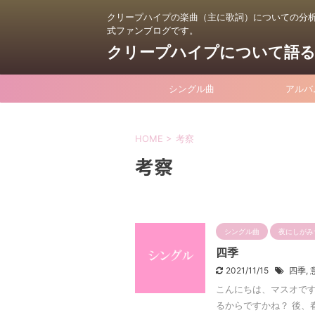
クリープハイプの楽曲（主に歌詞）についての分
式ファンブログです。
クリープハイプについて語
シングル曲
アルバ
HOME
>
考察
考察
シングル曲
夜にしがみ
四季
2021/11/15
四季
,
こんにちは、マスオです
るからですかね？ 後、