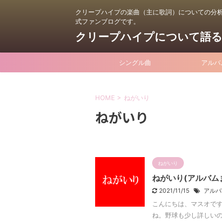
クリープハイプの楽曲（主に歌詞）についての分
式ファンブログです。
クリープハイプについて語
シングル曲
アルバ
HOME
>
ねがいり
ねがいり
ねがいり
ねがいり(アルバム
2021/11/15
アルバ
こんにちは、マスオです
ね。野球も少し詳しいの