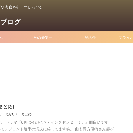
析や考察を行っている非公
るブログ
ム
その他楽曲
その他
プライ
まとめ)
ム
,
ねがいり
,
まとめ
。 ドラマ『8月は夜のバッティングセンターで。』面白いです
でレジェンド選手の演技に笑ってます笑。 曲も両方尾崎さん節が